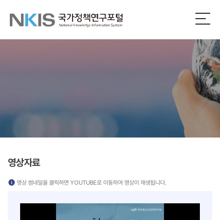
NKIS
전
체
국
메
뉴
가
열
기
정
책
연
구
포
영상자료
털
영상 썸네일을 클릭하면 YOUTUBE로 이동하여 영상이 재생됩니다.