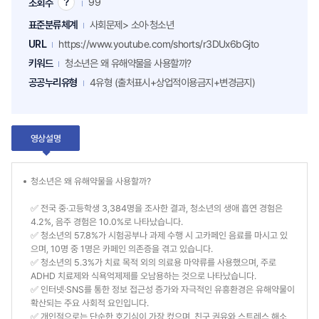
99
조회수
조
회
표준분류체계
사회문제> 소아·청소년
수
팁
URL
https://www.youtube.com/shorts/r3DUx6bGjto
키워드
청소년은 왜 유해약물을 사용할까?
공공누리유형
4유형 (출처표시+상업적이용금지+변경금지)
영상설명
청소년은 왜 유해약물을 사용할까?
✅ 전국 중·고등학생 3,384명을 조사한 결과, 청소년의 생애 흡연 경험은
4.2%, 음주 경험은 10.0%로 나타났습니다.
✅ 청소년의 57.8%가 시험공부나 과제 수행 시 고카페인 음료를 마시고 있
으며, 10명 중 1명은 카페인 의존증을 겪고 있습니다.
✅ 청소년의 5.3%가 치료 목적 외의 의료용 마약류를 사용했으며, 주로
ADHD 치료제와 식욕억제제를 오남용하는 것으로 나타났습니다.
✅ 인터넷·SNS를 통한 정보 접근성 증가와 자극적인 유흥환경은 유해약물이
확산되는 주요 사회적 요인입니다.
✅ 개인적으로는 단순한 호기심이 가장 컸으며, 친구 권유와 스트레스 해소