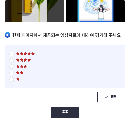
현재 페이지에서 제공되는 영상자료에 대하여 평가해 주세요
별
점
별
5
점
점
별
5
만
점
점
점
별
5
만
에
점
점
점
5
별
5
만
에
점
점
점
점
4
5
만
에
점
점
점
3
만
에
점
점
등록
2
에
점
1
점
목록