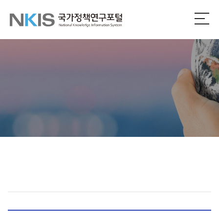
NKIS
전
체
국
메
뉴
가
열
기
정
책
연
구
포
털