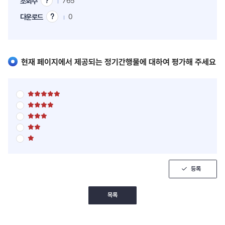
765
조회수
조
회
0
다운로드
다
수
운
팁
로
드
팁
현재 페이지에서 제공되는 정기간행물에 대하여 평가해 주세요
별
점
별
5
점
점
별
5
만
점
점
점
별
5
만
에
점
점
점
5
별
5
만
에
점
점
점
점
4
5
만
에
점
점
점
3
만
에
점
점
등록
2
에
점
1
점
목록