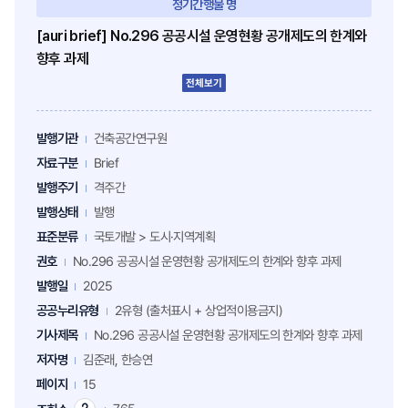
정기간행물 명
[auri brief] No.296 공공시설 운영현황 공개제도의 한계와
향후 과제
전체보기
발행기관
건축공간연구원
자료구분
Brief
발행주기
격주간
발행상태
발행
표준분류
국토개발 > 도시·지역계획
권호
No.296 공공시설 운영현황 공개제도의 한계와 향후 과제
발행일
2025
공공누리유형
2유형 (출처표시 + 상업적이용금지)
기사제목
No.296 공공시설 운영현황 공개제도의 한계와 향후 과제
저자명
김준래, 한승연
페이지
15