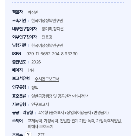
책임자
박상민
소속기관
한국여성정책연구원
내부연구참여자
홍미리,정다은
외부연구참여자
전윤경
발행기관
한국여성정책연구원
ISBN
979-11-6652-204-8 93330
출판년도
2026
페이지
144
보고서유형
수시연구보고서
연구유형
정책
표준분류
>
일반공공행정 및 공공안전
형사정책
자료유형
연구보고서
공공누리유형
4유형 (출처표시+상업적이용금지+변경금지)
주제어
교제폭력, 가정폭력, 친밀한 관계 기반 폭력, 가정폭력처벌법,
피해자 보호조치
227
조회수