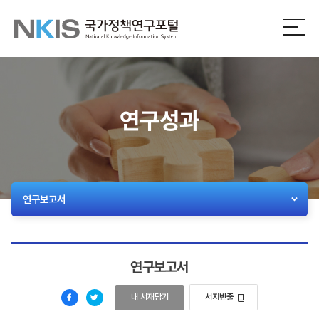
NKIS
전
체
국
메
뉴
가
열
기
정
연구성과
책
연
구
연구보고서
포
털
연구보고서
친밀한 관계 기반 폭력 대응 및 피해자 보호 강화를 위한 법
내 서재담기
서지반출
페
트