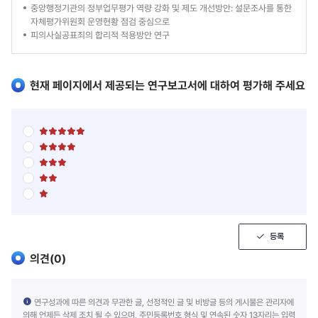
중앙행정기관의 정부업무평가 역량 강화 및 제도 개선방안: 설문조사를 통한
보
자체평가위원회 운영현황 점검 중심으로
고
피의사실공표죄의 합리적 적용방안 연구
서
현재 페이지에서 제공되는 연구보고서에 대하여 평가해 주세요
별
점
별
5
점
점
별
5
만
점
점
점
별
5
만
에
점
점
점
5
별
5
만
에
점
점
점
점
4
5
만
에
점
점
점
3
만
에
점
점
등록
2
에
점
1
의견(
0
)
점
연구성과에 따른 의견과 무관한 글, 선정적인 글 및 비방글 등의 게시물은 관리자에
의해 언제든 삭제 조치 될 수 있으며, 주민등록번호 형식 및 연속된 숫자 13자리는 입력