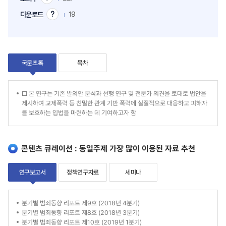
조
회
19
다운로드
다
수
운
팁
로
드
팁
국문초록
목차
국
□ 본 연구는 기존 발의안 분석과 선행 연구 및 전문가 의견을 토대로 법안을
제시하여 교제폭력 등 친밀한 관계 기반 폭력에 실질적으로 대응하고 피해자
문
를 보호하는 입법을 마련하는 데 기여하고자 함
초
록
콘텐츠 큐레이션 : 동일주제 가장 많이 이용된 자료 추천
연구보고서
정책연구자료
세미나
연
분기별 범죄동향 리포트 제9호 (2018년 4분기)
분기별 범죄동향 리포트 제8호 (2018년 3분기)
구
분기별 범죄동향 리포트 제10호 (2019년 1분기)