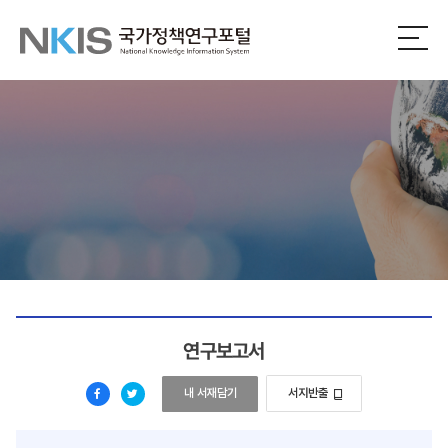
NKIS
전
체
국
메
뉴
가
열
기
정
책
연
구
포
연구보고서
털
김정은 정권 대남전략 전환 분석
내 서재담기
서지반출
페
트
이
위