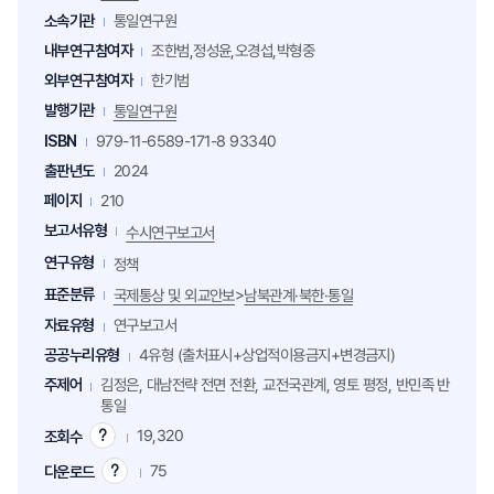
소속기관
통일연구원
내부연구참여자
조한범,정성윤,오경섭,박형중
외부연구참여자
한기범
발행기관
통일연구원
ISBN
979-11-6589-171-8 93340
출판년도
2024
페이지
210
보고서유형
수시연구보고서
연구유형
정책
표준분류
>
국제통상 및 외교안보
남북관계·북한·통일
자료유형
연구보고서
공공누리유형
4유형 (출처표시+상업적이용금지+변경금지)
주제어
김정은, 대남전략 전면 전환, 교전국관계, 영토 평정, 반민족 반
통일
19,320
조회수
조
회
75
다운로드
다
수