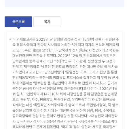
운
팁
로
드
팁
국문초록
목차
국
이 과제보고서는 2023년 말 감행된 김정은 정권 대남전략 전환과 관련된 주
요 쟁점 사항들과 전략적 시사점을 논의한 6인 저자 각자의 분석과 제안을 담
문
고 있다. 주요 내용을 요약한다. <남북관계 전시(戰時)화 선언> 최근 북한은
대남전략 전면 전환을 선포했다. 2023년 12월 당 전원회의에서 김정은은
초
남북관계를 동족 관계가 아닌 ‘적대적인 두 국가 관계, 전쟁 중인 두 교전국
록
관계’로 재규정하고 ‘남조선 전 영토를 평정하기 위한 대사변 준비’에 박차를
가하겠다고 포고한다. ‘남조선혁명’과 ‘통일전선’ 구축, 그리고 ‘협상 을 통한
연방제통일’이라는 북한식의 평화통일 프로세스를 철폐하고 핵 무력 등 군사
력에 의존하는 ‘령토완정’을 대남전략의 주목표로 전면 에 내세웠다. 급기야
북한은 공세적 대남전략 전환을 헌법 조문화하겠다고 나선 다. 2024년 1월
15일 최고인민회의 제14기 10차 회의 시정연설을 통해 김정은은 헌법개정
으로 ‘북반부, 자주, 평화통일, 민족대단결, 우리민족끼리’와 같은 표현들을
삭제하는 대신 ‘독립적인 사회주의국 가 영역’으로서 ‘주권행사령역’, 즉 영토
규정을 삽입할 것과 전쟁 시에 는 ‘대한민국을 완전히 점령, 평정, 수복하고
공화국령역에 편입’하는 문제도 반영할 것을 지시했다. <대남전략 대외전략
화 및 군사화> 심지어 김정은은 최근의 갈등적 국제정세를 적극적으로 확대
해석하여 한반도 문제에 접목한다. ‘국제 적 정의’ 실현과 ‘새로운 국제질서’