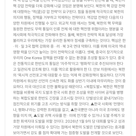
며 핵 강압 전략을 빈번히 구사했었다는 점 등을 미루어 판단해 볼 때, 북한이
핵 강압 전략을 더욱 강화해 나갈 것임은 분명해 보인다. 북한의 핵 강압 전략
에 대항하는 ‘역(逆)강 압 전략’이 요구된다. 힘을 동원해 적극적으로 북한의
의지와 행동, 정책을 거부하고 억제하는 전략이다. 역강압 전략은 다음의 다
양한 차원에서 진행될 수 있다. 외교적 차원 에서는 첫째, 북한의 핵 무력을
동원한 한반도 무력 통일이 인류 전체 에 대한 핵전쟁 위협이라는 명분을 국
제사회에 적극적으로 전파해야 한다. 둘째, 북한의 전략적 목표 달성에 가장
불리하고 우리에게는 가장 유리한 동북아 정세를 구축하는 것이다. 핵심은 한
‧ 미 ‧ 일 3국 협력 강화와 중 ‧ 러 ‧ 북 3국 연대 약화다. 이를 위해 미국의 역내
영향 력을 단기간 높이는 것이 전략적으로 이롭다. 셋째, 중국이 장기적으로
우리의 One Korea 정책을 반대할 수 없는 환경을 조성할 필요가 있다. 중국
은 전통적으로 한반도의 통일은 ‘자주적’이고 ‘평화적’으로 추진되어야 한다
고 일관되게 강조해 왔다. 이를 역으로 활용해야 한 다. 안보 차원에서는 북한
의 ‘묵시적 선전포고’에 대응할 수 있는 억제 력 강화정책이 필요하다. 단기적
차원에서 워싱턴 선언의 신속한 제도 화를 상반기 이내에 마무리하는 것이 중
요하다. 미국 대선으로 인한 불확실성 때문이다. <복합도발> 북한은 핵전쟁
위협을 비롯해 국지 도발과 한국 사회 혼란 조성을 위한 사이버 공작을 병행
하는 복합도발로 한반도 긴장을 고조시킬 것이다. 단발성으로 끝내기보다는
점진적으로 위기를 고조 시키는 방식을 취할 것이다. ▲한국 사회에 ‘전쟁이
냐, 평화냐’라는 강력한 프레임을 걸고, ▲한국뿐만 아니라 미국 조야에도 영
향을 미치 며, ▲도발 귀책 사유를 한 ‧ 미에 전가할 수 있거나 도발 주체가 모
호한 회색지대 도발을 꾀할 것이다. 2026년 1월 9차 당 대회를 앞두고 성과
거양 차원에서 이뤄질 수 있다는 점에서 북한의 도발은 단발성보다는 효과를
보아가면서 강도 를 점차 확대해 가는 점증형 도발을 전개할 것으로 보인다.