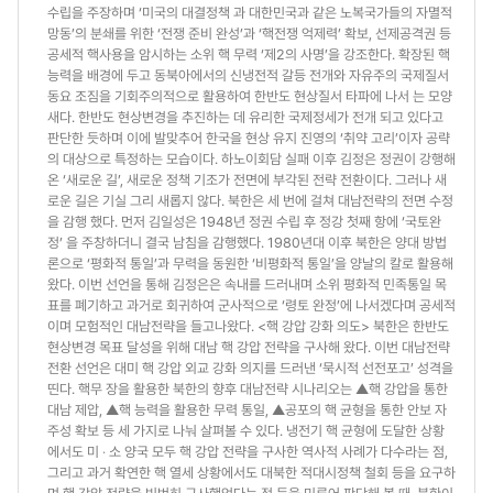
수립을 주장하며 ‘미국의 대결정책 과 대한민국과 같은 노복국가들의 자멸적
망동’의 분쇄를 위한 ‘전쟁 준비 완성’과 ‘핵전쟁 억제력’ 확보, 선제공격권 등
공세적 핵사용을 암시하는 소위 핵 무력 ‘제2의 사명’을 강조한다. 확장된 핵
능력을 배경에 두고 동북아에서의 신냉전적 갈등 전개와 자유주의 국제질서
동요 조짐을 기회주의적으로 활용하여 한반도 현상질서 타파에 나서 는 모양
새다. 한반도 현상변경을 추진하는 데 유리한 국제정세가 전개 되고 있다고
판단한 듯하며 이에 발맞추어 한국을 현상 유지 진영의 ‘취약 고리’이자 공략
의 대상으로 특정하는 모습이다. 하노이회담 실패 이후 김정은 정권이 강행해
온 ‘새로운 길’, 새로운 정책 기조가 전면에 부각된 전략 전환이다. 그러나 새
로운 길은 기실 그리 새롭지 않다. 북한은 세 번에 걸쳐 대남전략의 전면 수정
을 감행 했다. 먼저 김일성은 1948년 정권 수립 후 정강 첫째 항에 ‘국토완
정’ 을 주창하더니 결국 남침을 감행했다. 1980년대 이후 북한은 양대 방법
론으로 ‘평화적 통일’과 무력을 동원한 ‘비평화적 통일’을 양날의 칼로 활용해
왔다. 이번 선언을 통해 김정은은 속내를 드러내며 소위 평화적 민족통일 목
표를 폐기하고 과거로 회귀하여 군사적으로 ‘령토 완정’에 나서겠다며 공세적
이며 모험적인 대남전략을 들고나왔다. <핵 강압 강화 의도> 북한은 한반도
현상변경 목표 달성을 위해 대남 핵 강압 전략을 구사해 왔다. 이번 대남전략
전환 선언은 대미 핵 강압 외교 강화 의지를 드러낸 ‘묵시적 선전포고’ 성격을
띤다. 핵무 장을 활용한 북한의 향후 대남전략 시나리오는 ▲핵 강압을 통한
대남 제압, ▲핵 능력을 활용한 무력 통일, ▲공포의 핵 균형을 통한 안보 자
주성 확보 등 세 가지로 나눠 살펴볼 수 있다. 냉전기 핵 균형에 도달한 상황
에서도 미 ‧ 소 양국 모두 핵 강압 전략을 구사한 역사적 사례가 다수라는 점,
그리고 과거 확연한 핵 열세 상황에서도 대북한 적대시정책 철회 등을 요구하