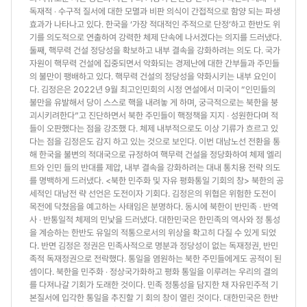
독재적 ‧ 수구적 질서에 대한 모멸과 비판 의식이 간접적으로 함양 되는 파생
효과가 나타나고 있다. 한국을 ‘가장 적대적인 주적으로 단정’하고 한반도 위
기를 의도적으로 연출하여 강력한 체제 단속에 나서겠다는 의지를 드러냈다.
둘째, 핵무력 건설 정당성을 확보하고 내부 결속을 강화하려는 의도 다. 국가
자원이 핵무력 건설에 집중되면서 악화되는 경제난에 대한 간부들과 주민들
의 불만이 팽배하고 있다. 핵무력 건설의 정당성을 약화시키는 내부 요인이
다. 김정은은 2022년 9월 최고인민회의 시정 연설에서 미국이 “인민들의
불만을 유발해서 당이 스스로 핵을 내려놓 게 하며, 궁극적으로는 북한을 붕
괴시키려한다”고 진단하면서 북한 주민들이 핵정책을 지지 ‧ 성원한다며 적
들이 오판했다는 점을 강조했 다. 체제 내부적으로도 이상 기류가 흐르고 있
다는 점을 김정은도 감지 하고 있는 것으로 보인다. 이번 대남노선 전환을 통
해 한국을 불변의 적대국으로 규정하여 핵무력 건설을 정당화하여 체제 엘리
트와 인민 들의 반대를 제압, 내부 결속을 강화하려는 대내 통치용 전략 의도
를 명백하게 드러냈다. <북한 민주화 및 자유 평화통일 기회의 창> 북한의 공
세적인 대남전 략 선언은 도전이자 기회다. 김정은의 위협은 위험한 도전이
목전에 닥쳤음을 예고하는 사태임은 분명하다. 동시에 북한이 반민족 ‧ 반역
사 ‧ 반통일적 체제의 민낯을 드러냈다. 대한민국은 한민족의 역사와 정 통성
을 계승하는 한반도 유일의 적통으로서의 위상을 확고히 다질 수 있게 되었
다. 반면 김정은 정권은 민족사적으로 명분과 정당성이 없는 독재정권, 반민
족적 독재정권으로 전락했다. 통일을 염원하는 북한 주민들에게도 공적이 된
셈이다. 북한을 민주화 ‧ 정상국가화하고 평화 통일을 이루려는 우리의 결의
를 다져나갈 기회가 도래한 것이다. 민족 정통성을 담지한 채 자유민주적 기
본질서에 입각한 통일을 추진할 기 회의 창이 열린 것이다. 대한민국은 한반