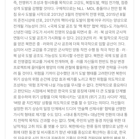
즉, 전쟁위기 조성과 항시화를 목적으로 고강도, 복합도발, 책임 전가형, 점증
성격 도발을 감행할 것이다. 구체적으로는 NLL ‧ MDL 충돌이나 천안 함 폭
침 유사 도발을 시작으로 2013년 3월의 전방위적 전쟁 위협, 2015년 8월
의 준전시상태 선포, 2017년의 핵미사일 도발이 함께 어우 러지는 양상으로
전개될 가능성이 크다. <국제 도발 공조 및 ‘핵 확전’ 협박 게임>도 가능하다.
신냉전 대립 구도가 서서히 진영의 모습을 띠면서 중 ‧ 러 ‧ 북 삼국의 군사적
연동이 나 도발 공조가 가시화될 수 있다. 2023년의 러 ‧ 북 밀착으로 자신감
을 얻은 북한은 중 ‧ 러와의 군사 공조에 더욱 적극적으로 임할 공산이 크다.
심지어 사전 교감을 주고받은 군사적인 양동 작전 수행 등 적극 적인 중 ‧ 러 ‧
북 삼국 도발 공조도 가능성도 도외시할 수만은 없다. 북한은 국제 도발 공조
로 진영결집 외교를 거세게 전개하며, 중 ‧ 러를 자신들의 한반도 현상 변경
프로젝트에 끌어들여 평양의 이해 관철에 활용하는 동맹 연루 전략을 구사하
려 들 것이다. 위험을 기꺼이 감수했던 과거 도발 행태를 고려한다면 북한이
위기 상승의 위험 순간에 강압 효과 배가를 노리고 확전 위험을 의도적으로
조성하는 ‘위험 조작’에 나설 가능성을 무시할 수 없다. 전략적으로 중요하다
고 판단되는 시점에서 북한은 한국의 도발 응징에 대해 더 큰 도발을 단계별
로 응수하여 위기 상황을 더욱 악화시키는 ‘공포의 (위기 고조) 사다리’ 게임,
‘벼랑 끝 치킨게임’ 상황을 의도적으로 연출 할 수 있다는 의미다. 자신들이
설정한 위기 상승의 일정 단계에서 드디어 ‘전술핵 선제사용’ 협박을 선명한
가시적 형태로 제기할 수도 있다. <대내 통치전략> 대남전략 전환의 대내 통
치 전략적 목적도 간과할 수는 없다. 첫째, 주민의 남한 동경 차단을 위한 대
남적개심 고취 의도 를 엿볼 수 있다. 북한에서는 한류 등의 영향으로 남한 사
회에 대한 동경 및 비사풍조가 청년 세대를 중심으로 확산하는 중으로, 한국
의 자유로운 시민 정신과 자본주의 기풍이 은연중 전파되며 북한의 폐쇄 적 ‧