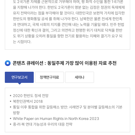
도 2국가론 자체를 근본적으로 거부해야 하며, 평 화적 수단을 통한 1국가론
을 지향해 나가야 한다. 한반도 2국가론이 명분 없는 김정은 정권의 독재체제
유지 전략이라는 점을 부각해야 할 것이다. 대한민국은 보편적 가치에 입각한
한반도의 평화통일 공세 를 취해 나가야 한다. 남북한은 물론 전세계 한민족
과 연대하고, 국제 사회의 지지를 견인해 내는 노력을 기울일 때다. 민주 헌법
정신에 대한 확신과 결의, 그리고 의연하고 현명한 위기 대처로 닥쳐올 한반
도 위기 상황을 오히려 통일을 향한 전기로 활용하는 지혜와 결기가 요구 되
는 시점이다.
콘텐츠 큐레이션 : 동일주제 가장 많이 이용된 자료 추천
연구보고서
정책연구자료
세미나
연
2020 한반도 정세 전망
북한인권백서 2018
구
통일 이후 통합을 위한 갈등해소 방안: 사례연구 및 분야별 갈등해소의 기본
방향
보
White Paper on Human Rights in North Korea 2023
고
중·러·북 연대 가능성과 우리의 대응 전략
서