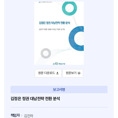
스
터
북
로
으
이
로
동
이
동
김정은 정권 대남전략 전환 분석
김정은 정권 대남전략 전환 분석
원문 다운로드
원문보기
보고서명
김정은 정권 대남전략 전환 분석
책임자
김진하