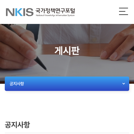
NKIS
전
체
국
메
뉴
가
열
기
정
게시판
책
연
구
공지사항
포
털
공지사항