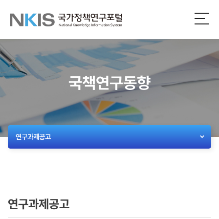
NKIS
전
체
국
메
뉴
가
열
기
정
국책연구동향
책
연
구
연구과제공고
포
털
연구과제공고