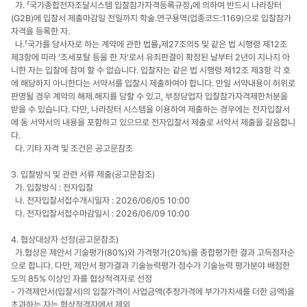
가. 「국가종합전자조달시스템 입찰참가자격등록규정」에 의하여 반드시 나라장터
(G2B)에 입찰서 제출마감일 전일까지 학술.연구용역(업종코드:1169)으로 입찰참가
자격을 등록한 자.
나.「국가를 당사자로 하는 계약에 관한 법률」제27조의5 및 같은 법 시행령 제12조
제3항에 따라 ‘조세포탈 등을 한 자’로서 유죄판결이 확정된 날부터 2년이 지나지 아
니한 자는 입찰에 참여 할 수 없습니다. 입찰자는 같은 법 시행령 제12조 제3항 각 호
에 해당하지 아니한다는 서약서를 입찰시 제출하여야 합니다. 만일 서약내용이 허위로
판명될 경우 계약의 해제․해지를 당할 수 있고, 부정당업자 입찰참가자격제한처분을
받을 수 있습니다. 다만, 나라장터 시스템을 이용하여 제출하는 경우에는 전자입찰서
에 동 서약서의 내용을 포함하고 있으므로 전자입찰서 제출로 서약서 제출을 갈음합니
다.
다. 기타 자격 및 조건은 공고문참조
3. 입찰방식 및 관련 서류 제출(공고문참조)
가. 입찰방식 : 전자입찰
나. 전자입찰서접수개시일자 : 2026/06/05 10:00
다. 전자입찰서접수마감일시 : 2026/06/09 10:00
4. 협상대상자 선정(공고문참조)
가.협상은 제안서 기술평가(80%)와 가격평가(20%)를 종합평가한 결과 고득점자순
으로 합니다. 다만, 제안서 평가결과 기술능력평가 점수가 기술능력 평가분야 배점한
도의 85% 이상인 자를 협상적격자로 선정
- 가격제안서(입찰서)의 입찰가격이 사업금액(추정가격에 부가가치세를 더한 금액)을
초과하는 자는 협상적격자에서 제외