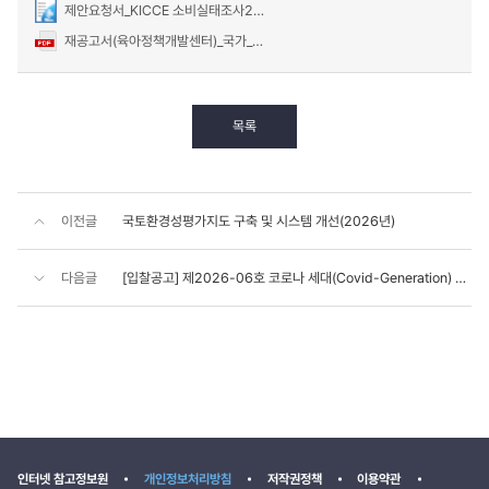
제안요청서_KICCE 소비실태조사2026-조달의견반영.hwp
재공고서(육아정책개발센터)_국가_중소우선_수평_1169_.pdf
목록
이전글
국토환경성평가지도 구축 및 시스템 개선(2026년)
다음글
[입찰공고] 제2026-06호 코로나 세대(Covid-Generation) 아동의 발달 추적 연구(Ⅲ)
인터넷 참고정보원
개인정보처리방침
저작권정책
이용약관